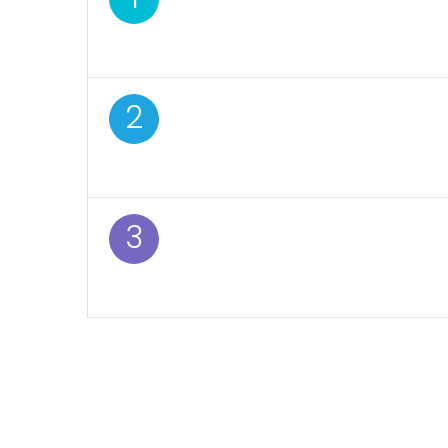
incididunt ut labore
2
Lorem ipsum dolor sit
incididunt ut labore
3
Lorem ipsum dolor sit
incididunt ut labore