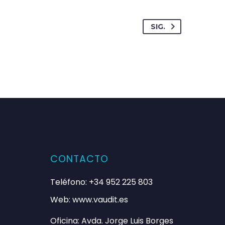
SIG.
 han ahorrado tiempo y dinero en
CONTACTO
l proceso de trabajo.
Teléfono: +34 952 225 803
Web: www.vaudit.es
Oficina: Avda. Jorge Luis Borges