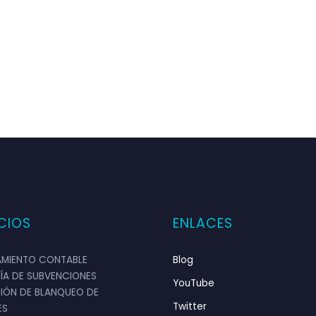
neró Vaudit son muy detallados y precisos. Nos
CIOS
ENLACES
 Vale la pena contratarles en cualquier etapa de
MIENTO CONTABLE
Blog
ÍA DE SUBVENCIONES
YouTube
IÓN DE BLANQUEO DE
Twitter
ES