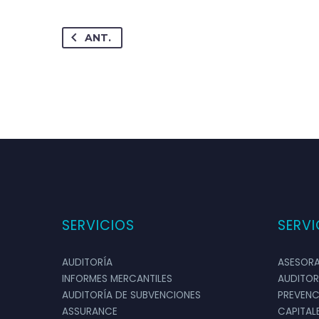
ANT.
MARTA GONZÁLEZ
Empresa de Servicios
Directora Comercial
Los informes que ge
SERVICIOS
SERVI
gastos innecesarios.
AUDITORÍA
ASESORA
INFORMES MERCANTILES
AUDITOR
AUDITORÍA DE SUBVENCIONES
PREVENC
ASSURANCE
CAPITAL