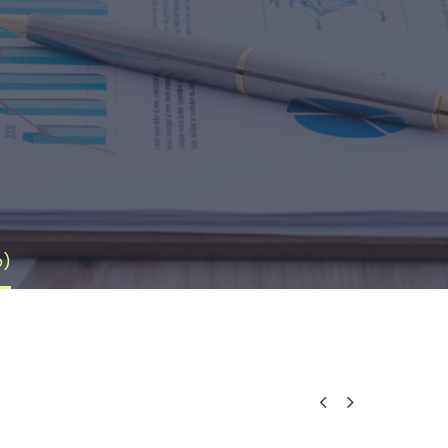
o)

