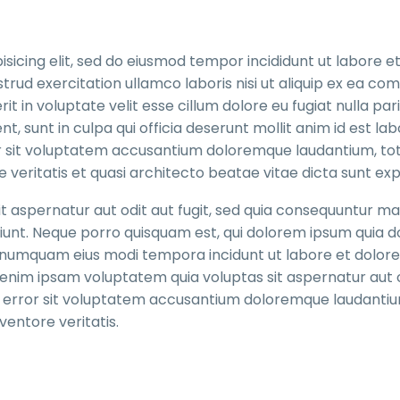
sicing elit, sed do eiusmod tempor incididunt ut labore e
trud exercitation ullamco laboris nisi ut aliquip ex ea c
t in voluptate velit esse cillum dolore eu fugiat nulla pari
, sunt in culpa qui officia deserunt mollit anim id est la
ror sit voluptatem accusantium doloremque laudantium, t
 veritatis et quasi architecto beatae vitae dicta sunt exp
 aspernatur aut odit aut fugit, sed quia consequuntur ma
iunt. Neque porro quisquam est, qui dolorem ipsum quia do
on numquam eius modi tempora incidunt ut labore et dolore
im ipsam voluptatem quia voluptas sit aspernatur aut o
tus error sit voluptatem accusantium doloremque laudanti
entore veritatis.