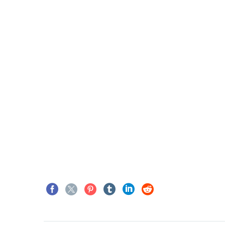
ANTONIO LÓPEZ
Empresa importadora de aliment
Director General
Realmente valoro la
cultura y activos de