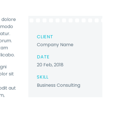
t dolore
ommodo
atur.
CLIENT
borum.
Company Name
otam
licabo.
DATE
20 Feb, 2018
gni
lor sit
SKILL
Business Consulting
dit aut
um,