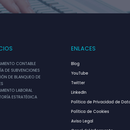
CIOS
ENLACES
ANTONIO LÓPEZ
Empresa importadora de alimentos
MIENTO CONTABLE
Blog
Director General
ÍA DE SUBVENCIONES
YouTube
ntación del equipo de Vaudit. Se informaron muy
IÓN DE BLANQUEO DE
Twitter
ES
 y procesos para ofrecernos un servicio person
MIENTO LABORAL
LinkedIn
ORÍA ESTRATÉGICA
Política de Privacidad de Dat

Política de Cookies
Aviso Legal