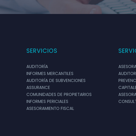
SERVICIOS
SERVI
AUDITORÍA
ASESORA
INFORMES MERCANTILES
AUDITOR
Realmente valoro la rápida impleme
AUDITORÍA DE SUBVENCIONES
PREVENC
ASSURANCE
CAPITAL
nuestra empresa
COMUNIDADES DE PROPIETARIOS
ASESORA
INFORMES PERICIALES
CONSULT
ASESORAMIENTO FISCAL