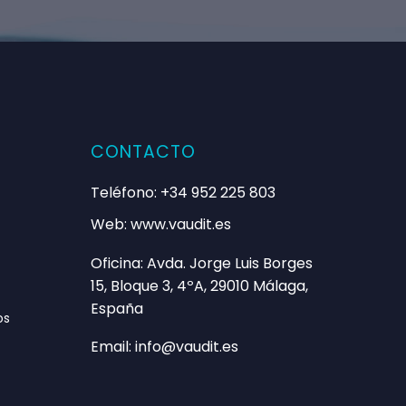
CONTACTO
Teléfono: +34 952 225 803
Web: www.vaudit.es
 bien sobre la cultura y activos de
Oficina: Avda. Jorge Luis Borges
alizado. Antonio
15, Bloque 3, 4ºA, 29010 Málaga,
España
os
Email: info@vaudit.es