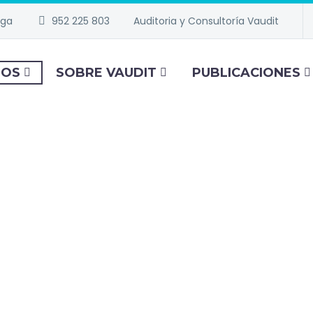
aga
952 225 803
Auditoria y Consultoría Vaudit
IOS
SOBRE VAUDIT
PUBLICACIONES
VICIOS PROFESIONALES PARA EMPR
NSULTORÍA ESTRATÉG