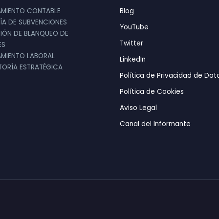
Empresa importadora de alimentos
MIENTO CONTABLE
Blog
Director General
ÍA DE SUBVENCIONES
YouTube
ntación del equipo de Vaudit. Se informaron muy
IÓN DE BLANQUEO DE
Twitter
ES
 y procesos para ofrecernos un servicio person
MIENTO LABORAL
LinkedIn
ORÍA ESTRATÉGICA
Política de Privacidad de Dat

Política de Cookies
Aviso Legal
Canal del Informante
MARTA GONZÁLEZ
Empresa de Servicios
Directora Comercial