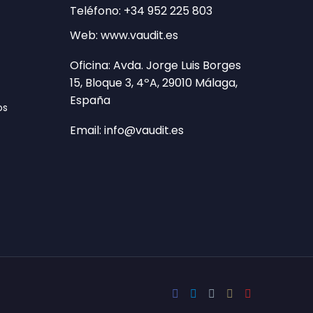
Teléfono: +34 952 225 803
Web: www.vaudit.es
 bien sobre la cultura y activos de
Oficina: Avda. Jorge Luis Borges
alizado. Antonio
15, Bloque 3, 4ºA, 29010 Málaga,
España
os
Email: info@vaudit.es