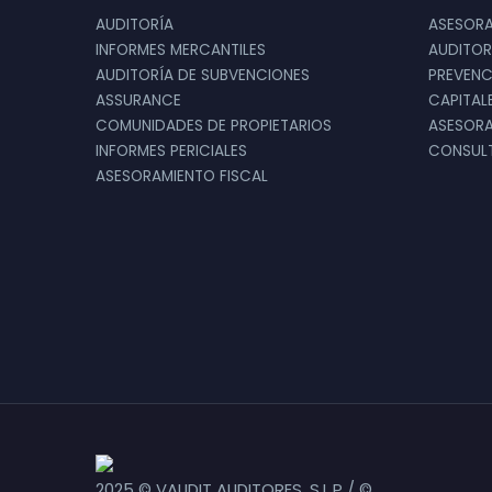
AUDITORÍA
ASESORA
INFORMES MERCANTILES
AUDITOR
Realmente valoro la rápida impleme
AUDITORÍA DE SUBVENCIONES
PREVENC
ASSURANCE
CAPITAL
nuestra empresa
COMUNIDADES DE PROPIETARIOS
ASESORA
INFORMES PERICIALES
CONSULT
ASESORAMIENTO FISCAL
2025 © VAUDIT AUDITORES, S.L.P / ©