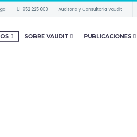
aga
952 225 803
Auditoria y Consultoría Vaudit
IOS
SOBRE VAUDIT
PUBLICACIONES
VICIOS PROFESIONALES PARA EMPR
ING AUDITORÍA Y CO