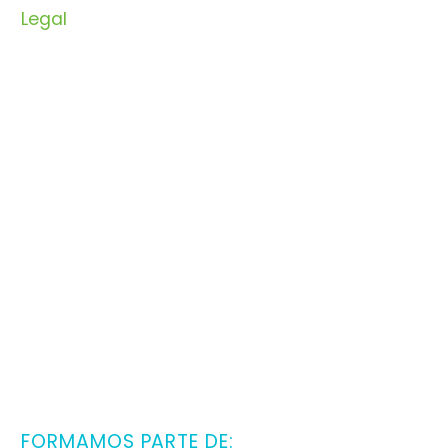
Legal
PARA TU EMPRESA.
Avenida Jorge Luis Borges,15 Bloq. 3, 4ºA, 29010
Málaga
Teléfono: (+34) 952 225 803
Fax: (+34) 952 223 041
Web: www.vaudit.es
FORMAMOS PARTE DE: