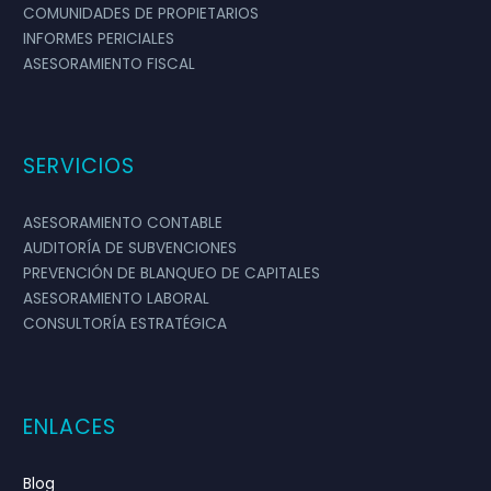
informaron muy bien sobre la cultura y
COMUNIDADES DE PROPIETARIOS
INFORMES PERICIALES
activos de nuestra empresa y procesos
ASESORAMIENTO FISCAL
para ofrecernos un servicio personalizado.
Antonio

SERVICIOS
ASESORAMIENTO CONTABLE
AUDITORÍA DE SUBVENCIONES
PREVENCIÓN DE BLANQUEO DE CAPITALES
ASESORAMIENTO LABORAL
CONSULTORÍA ESTRATÉGICA
MARTA GONZÁLEZ
ENLACES
Empresa de Servicios
Directora Comercial
Blog