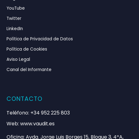
Los informes que generó Vaudit son muy
YouTube
detallados y precisos. Nos han ahorrado
Twitter
tiempo y dinero en gastos innecesarios.
LinkedIn
Vale la pena contratarles en cualquier
etapa del proceso de trabajo.
Política de Privacidad de Datos
Política de Cookies

Aviso Legal
Canal del Informante
CONTACTO
Teléfono: +34 952 225 803
Web: www.vaudit.es
Oficina: Avda. Jorge Luis Borges 15, Bloque 3, 4ºA,