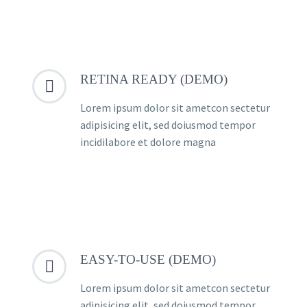
RETINA READY (DEMO)


Lorem ipsum dolor sit ametcon sectetur
adipisicing elit, sed doiusmod tempor
incidilabore et dolore magna
EASY-TO-USE (DEMO)


Lorem ipsum dolor sit ametcon sectetur
adipisicing elit, sed doiusmod tempor