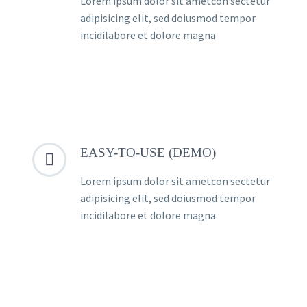
Lorem ipsum dolor sit ametcon sectetur
adipisicing elit, sed doiusmod tempor
incidilabore et dolore magna
EASY-TO-USE (DEMO)


Lorem ipsum dolor sit ametcon sectetur
adipisicing elit, sed doiusmod tempor
incidilabore et dolore magna