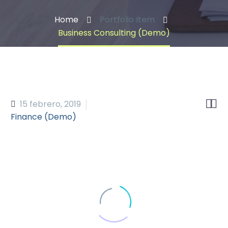
Home
Portfolio Item
Business Consulting (Demo)


15 febrero, 2019
Finance (Demo)