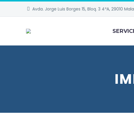
Avda. Jorge Luis Borges 15, Bloq. 3 4ºA, 29010 Mal
SERVIC
IM