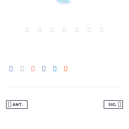
ANTONIO LÓPEZ
Empresa importadora de alimentos
ANT.
SIG.
Director General
Realmente valoro la rápida implementación
del equipo de Vaudit. Se informaron muy bien