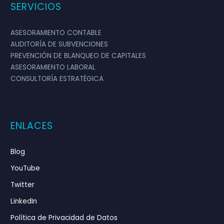
SERVICIOS
MARTA GONZÁLEZ
Empresa de Servicios
ASESORAMIENTO CONTABLE
Directora Comercial
AUDITORÍA DE SUBVENCIONES
PREVENCIÓN DE BLANQUEO DE CAPITALES
Los informes que generó Vaudit son muy
ASESORAMIENTO LABORAL
detallados y precisos. Nos han ahorrado
CONSULTORÍA ESTRATÉGICA
tiempo y dinero en gastos innecesarios. Vale la
pena contratarles en cualquier etapa del
proceso de trabajo.
ENLACES
Blog
YouTube
Twitter
LinkedIn
Política de Privacidad de Datos