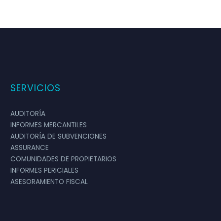
sobre la cultura y activos de nuestra empresa
y procesos para ofrecernos un servicio
personalizado. Antonio
SERVICIOS
AUDITORÍA
INFORMES MERCANTILES
AUDITORÍA DE SUBVENCIONES
ASSURANCE
COMUNIDADES DE PROPIETARIOS
INFORMES PERICIALES
ASESORAMIENTO FISCAL