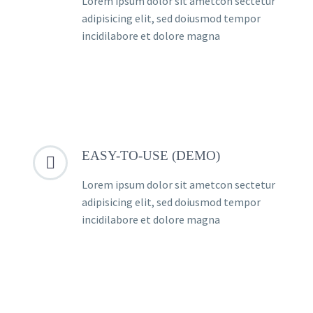
Lorem ipsum dolor sit ametcon sectetur
adipisicing elit, sed doiusmod tempor
incidilabore et dolore magna
EASY-TO-USE (DEMO)


Lorem ipsum dolor sit ametcon sectetur
adipisicing elit, sed doiusmod tempor
incidilabore et dolore magna