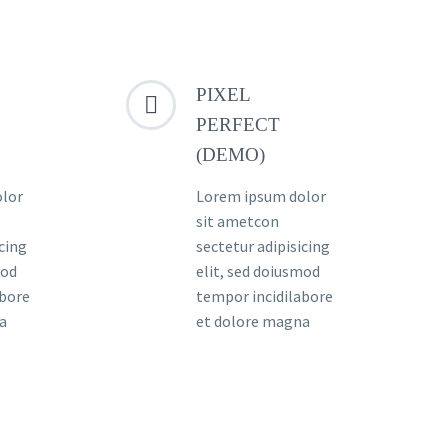
PIXEL


PERFECT
(DEMO)
olor
Lorem ipsum dolor
sit ametcon
icing
sectetur adipisicing
mod
elit, sed doiusmod
abore
tempor incidilabore
a
et dolore magna