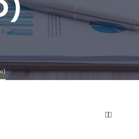
O)
mo)

