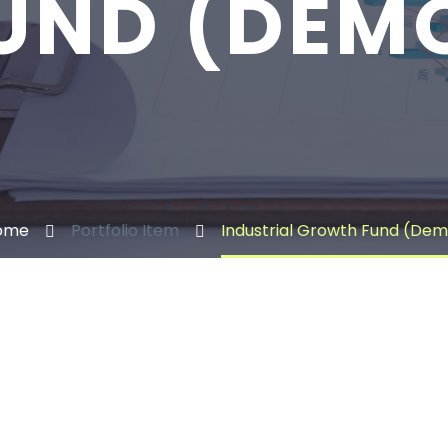
UND (DEM
ome
Portfolio Item
Industrial Growth Fund (De