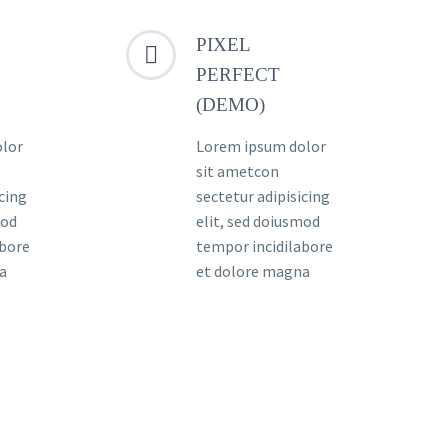
PIXEL


PERFECT
(DEMO)
olor
Lorem ipsum dolor
sit ametcon
icing
sectetur adipisicing
mod
elit, sed doiusmod
abore
tempor incidilabore
a
et dolore magna