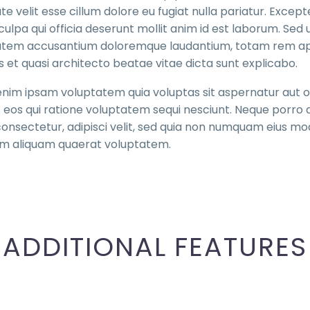
te velit esse cillum dolore eu fugiat nulla pariatur. Exce
 culpa qui officia deserunt mollit anim id est laborum. Sed 
atem accusantium doloremque laudantium, totam rem aper
is et quasi architecto beatae vitae dicta sunt explicabo.
im ipsam voluptatem quia voluptas sit aspernatur aut od
 eos qui ratione voluptatem sequi nesciunt. Neque porro q
onsectetur, adipisci velit, sed quia non numquam eius mo
 aliquam quaerat voluptatem.
ADDITIONAL FEATURES