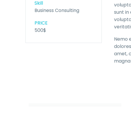
Skill
volupta
Business Consulting
sunt in
volupt
PRICE
veritat
500$
Nemo en
dolores
amet, c
magnam