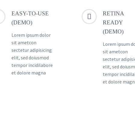
EASY-TO-USE
RETINA


(DEMO)
READY
(DEMO)
Lorem ipsum dolor
sit ametcon
Lorem ipsum d
sectetur adipisicing
sit ametcon
elit, sed doiusmod
sectetur adipis
tempor incidilabore
elit, sed doius
et dolore magna
tempor incidil
et dolore magn