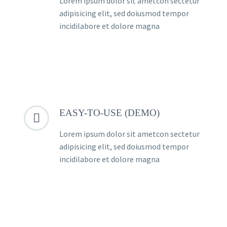
Lorem ipsum dolor sit ametcon sectetur
adipisicing elit, sed doiusmod tempor
incidilabore et dolore magna
EASY-TO-USE (DEMO)


Lorem ipsum dolor sit ametcon sectetur
adipisicing elit, sed doiusmod tempor
incidilabore et dolore magna