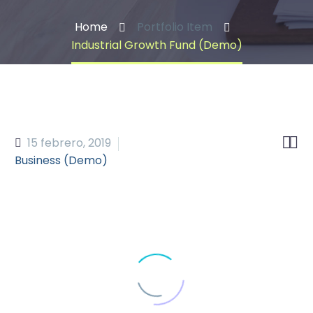
Home
Portfolio Item
Industrial Growth Fund (Demo)


15 febrero, 2019
Business (Demo)