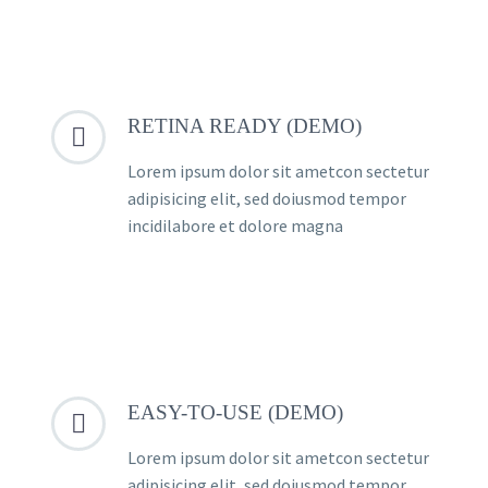
RETINA READY (DEMO)


Lorem ipsum dolor sit ametcon sectetur
adipisicing elit, sed doiusmod tempor
incidilabore et dolore magna
EASY-TO-USE (DEMO)


Lorem ipsum dolor sit ametcon sectetur
adipisicing elit, sed doiusmod tempor