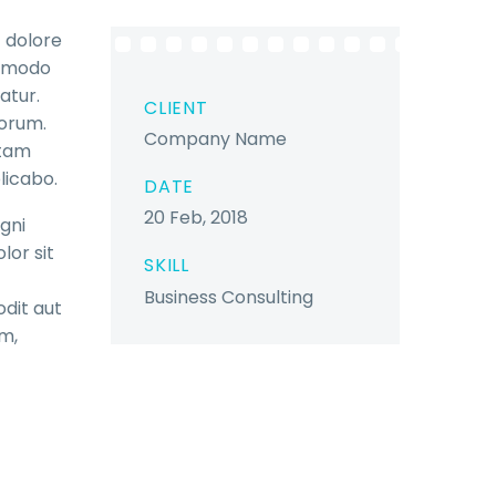
t dolore
ommodo
atur.
CLIENT
borum.
Company Name
otam
licabo.
DATE
20 Feb, 2018
gni
lor sit
SKILL
Business Consulting
dit aut
um,