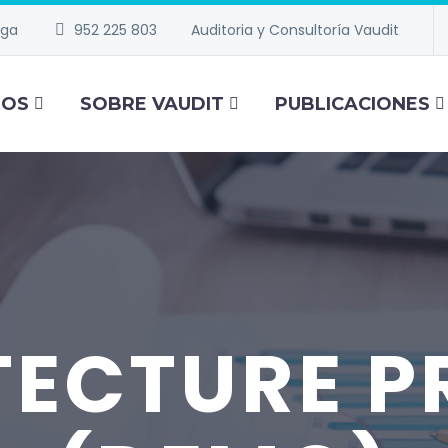
aga
952 225 803
Auditoria y Consultoría Vaudit
IOS
SOBRE VAUDIT
PUBLICACIONES
TECTURE P