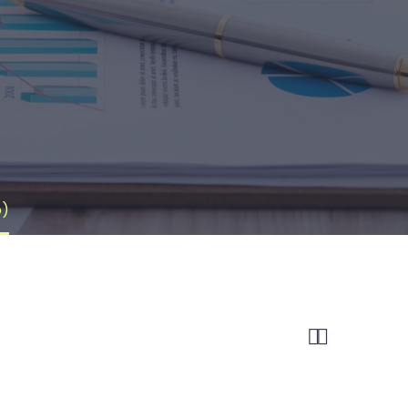
o)

