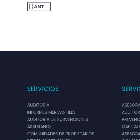
ANT.
MARTA GONZ
Empresa de Servic
Directora Comerci
Los inform
SERVICIOS
SERVI
tiempo y di
del proceso
AUDITORÍA
ASESORA
INFORMES MERCANTILES
AUDITOR
AUDITORÍA DE SUBVENCIONES
PREVENC
ASSURANCE
CAPITAL
COMUNIDADES DE PROPIETARIOS
ASESORA