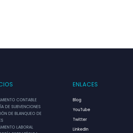
ÁLEZ
ios
al
es que generó Vaudit son muy detallados y prec
CIOS
ENLACES
nero en gastos innecesarios. Vale la pena contr
 de trabajo.
MIENTO CONTABLE
Blog
ÍA DE SUBVENCIONES
YouTube
IÓN DE BLANQUEO DE
Twitter
ES
MIENTO LABORAL
LinkedIn