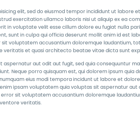
sicing elit, sed do eiusmod tempor incididunt ut labore e
trud exercitation ullamco laboris nisi ut aliquip ex ea c
t in voluptate velit esse cillum dolore eu fugiat nulla pari
, sunt in culpa qui officia deserunt mollit anim id est la
ror sit voluptatem accusantium doloremque laudantium, t
 veritatis et quasi architecto beatae vitae dicta sunt exp
 aspernatur aut odit aut fugit, sed quia consequuntur ma
iunt. Neque porro quisquam est, qui dolorem ipsum quia do
on numquam eius modi tempora incidunt ut labore et dolore
im ipsam voluptatem quia voluptas sit aspernatur aut o
tus error sit voluptatem accusantium doloremque laudanti
entore veritatis.