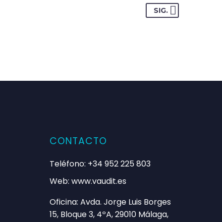
SIG.
isos. Nos han ahorrado
CONTACTO
atarles en cualquier etapa
Teléfono: +34 952 225 803
Web: www.vaudit.es
Oficina: Avda. Jorge Luis Borges
15, Bloque 3, 4ºA, 29010 Málaga,