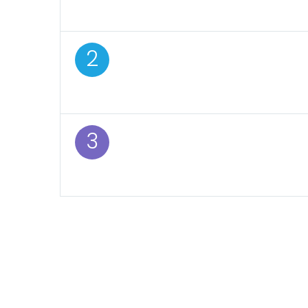
incididunt ut labore
2
Lorem ipsum dolor sit
incididunt ut labore
3
Lorem ipsum dolor sit
incididunt ut labore